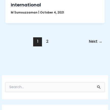
International
M Sumsuzzaman
|
October 4, 2021
1
2
Next
→
S
e
a
r
c