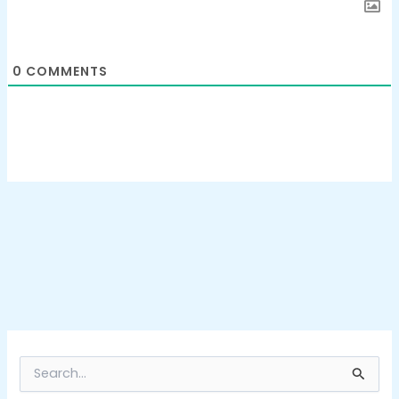
0
COMMENTS
S
e