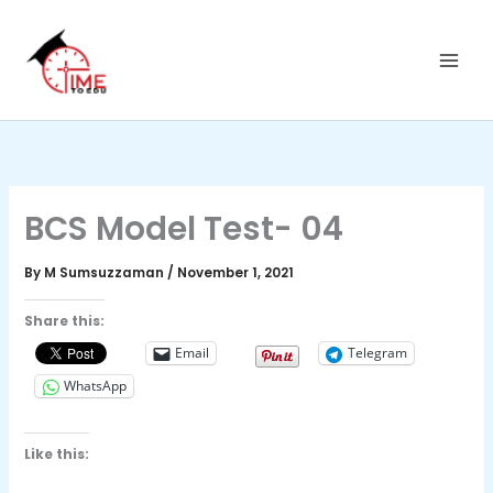
C
Skip
a
to
t
content
e
g
o
r
i
e
s
BCS Model Test- 04
By
M Sumsuzzaman
/
November 1, 2021
Share this:
Email
Telegram
WhatsApp
Like this: