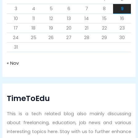
3
4
5
6
7
8
9
10
11
12
13
14
15
16
17
18
19
20
21
22
23
24
25
26
27
28
29
30
31
« Nov
TimeToEdu
This is a tech related blog also mainly discussing
about freelancing, education, job news and various
interesting topics here. Stay with us to further enhance