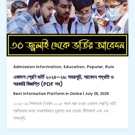
,
,
,
Admission Information
Education
Popular
Ruls
একাদশ শ্রেণি ভর্তি ২০২৫–২৬: সময়সূচি, আবেদন পদ্ধতি ও
সরকারি বিজ্ঞপ্তি (PDF সহ)
Best Information Platform in Online
|
July 25, 2025
২০২৫‑২৬ শিক্ষাবর্ষে (অর্থাৎ ২০২৫ সালে শুরু হওয়া একাদশ শ্রেণি) ভর্তি
প্রক্রিয়ার জন্য সরকারিভাবে চূড়ান্ত করা হয়েছে নীতিমালা এবং এর
সময়সূচি,