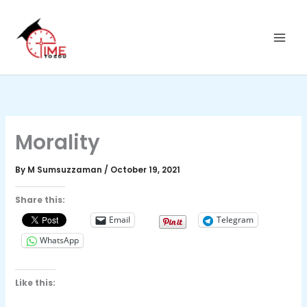
C
Skip
a
to
t
content
e
g
o
r
i
e
s
Morality
By
M Sumsuzzaman
/
October 19, 2021
Share this:
Email
Telegram
WhatsApp
Like this: