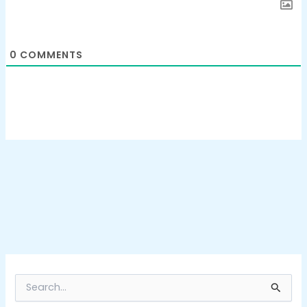
0
COMMENTS
S
e