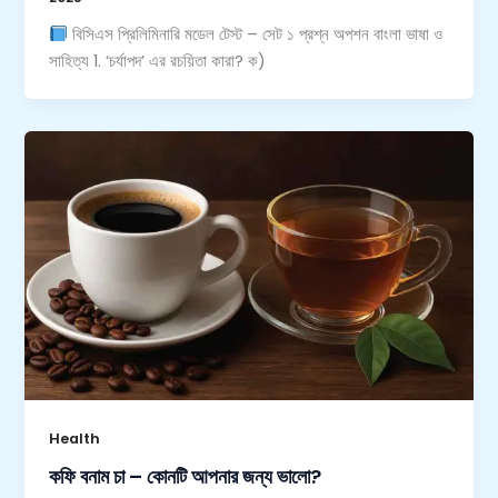
বিসিএস প্রিলিমিনারি মডেল টেস্ট – সেট ১ প্রশ্ন অপশন বাংলা ভাষা ও
সাহিত্য 1. ‘চর্যাপদ’ এর রচয়িতা কারা? ক)
Health
কফি বনাম চা – কোনটি আপনার জন্য ভালো?