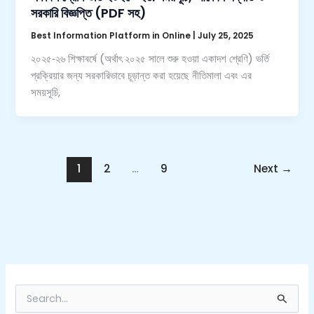
সরকারি বিজ্ঞপ্তি (PDF সহ)
Best Information Platform in Online
|
July 25, 2025
২০২৫‑২৬ শিক্ষাবর্ষে (অর্থাৎ ২০২৫ সালে শুরু হওয়া একাদশ শ্রেণি) ভর্তি
প্রক্রিয়ার জন্য সরকারিভাবে চূড়ান্ত করা হয়েছে নীতিমালা এবং এর
সময়সূচি,
1
2
…
9
Next
→
S
e