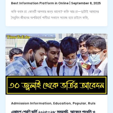
Best Information Platform in Online
|
September 8, 2025
কফি বনাম চা: কোনটি আপনার জন্য ভালো? কফি আর চা—দুটোই আমাদের
দৈনন্দিন জীবনের অপরিহার্য পানীয়। সকালে সতেজ হতে চাইলে কফি,
,
,
,
Admission Information
Education
Popular
Ruls
একাদশ শ্রেণি ভর্তি ২০২৫–২৬: সময়সূচি, আবেদন পদ্ধতি ও