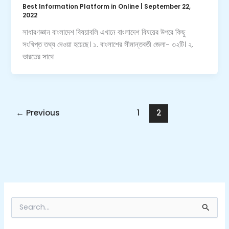
Best Information Platform in Online
|
September 22,
2022
সাধারণজ্ঞান বাংলাদেশ বিষয়াবলি এখানে বাংলাদেশ বিষয়ের উপরে কিছু
সংখিপ্ত তথ্য দেওয়া হয়েছে। ১. বাংলাশের সীমান্তবর্তী জেলা- ৩২টি। ২.
ভারতের সাথে
←
Previous
1
2
S
e
a