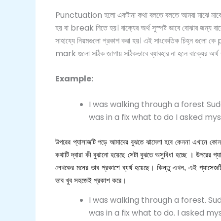
Punctuation হলো একটানা কথা বলতে বলতে আমরা মাঝে মাঝে থে
হয় বা break নিতে হয়। বাক্যের অর্থ সুস্পষ্ট ভাবে বোঝার জন্য 
সাহায্যে নিয়মগুলো প্রকাশ করা হয়। এই সাংকেতিক চিহ্ন
mark গুলো সঠিক জাগায় সঠিকভাবে ব্যাবহার না হলে বাক্যের অর্থ ব
Example:
I was walking through a forest Sudd
was in a fix what to do I asked my
উপরের
প্যাসাজটি
পড়ে
আমাদের
বুঝতে
ঝামেলা
হবে
কেননা
এখানে
কোন
কথাটি
দ্বারা
কী
বুঝানো
হয়েছে
সেটা
বুঝতে
অসুবিধা
হচ্ছে
।
উপরের
প্
লেখকের
মনের
ভাব
প্রকাশে
ব্যর্থ
হয়েছে। কিন্তু
এখন
,
এই
প্যাসেজ
ভাব
খুব
সহজেই
প্রকাশ
করে।
I was walking through a forest. Sudd
was in a fix what to do. I asked my