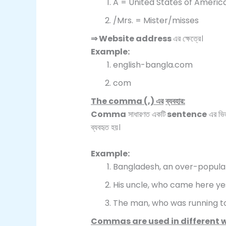
A = United States of Americ
/Mrs. = Mister/misses
⇒
Website address
এর ক্ষেত্রে।
Example:
english-bangla.com
com
The comma (,)
এর
ব্যবহার
:
Comma
সাধারণত একটি
sentence
এর ভিত
ব্যবহৃত হয়।
Example:
Bangladesh, an over-populate
His uncle, who came here yes
The man, who was running to 
Commas are used in different 