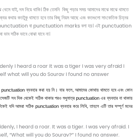
মে যাই, দম নিয়ে থাকি। ঠিক তেমনি কিছু পড়ার সময় আমাদের মাঝে মাঝে থামতে
বাক্যের কথায় কতটুকু থামতে হবে তার কিছু নিয়ম আছে এবং কতগুলো সাংকেতিক চিহ্নর
 গুলো কে punctuation বা punctuation marks বলা হয়। এই punctuation
া ভাব সঠিক ভাবে বোঝা যাবে না।
enly I heard a roar It was a tiger I was very afraid I
self what will you do Sourav I found no answer
punctuation
ব্যবহার
করা
হয়
নি।
যার
ফলে
,
আমাদের
কোথায়
থামতে
হবে
এবং
কোন
যাসেজটি
সব
দিক
থেকেই
সঠিক
থাকার
পরও
শুধুমাত্র
punctuation
এর
ব্যবহার
না
থাকায়
টিকেই
যদি
আমরা
সঠিক
punctuation
ব্যবহার
করে
লিখি
,
তাহলে
এটি
তার
সম্পূর্ণ
মনের
enly, I heard a roar. It was a tiger. I was very afraid. I
self, “What will you do Sourav?” I found no answer.