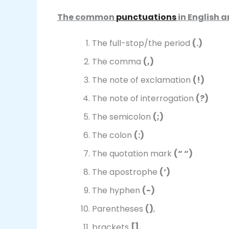
The common
punctuations
in English a
The full-stop/the period
(.)
The comma
(,)
The note of exclamation
(!)
The note of interrogation
(?)
The semicolon
(;)
The colon
(:)
The quotation mark
(“ “)
The apostrophe
(‘)
The hyphen
(-)
Parentheses
()
,
brackets
[]
,