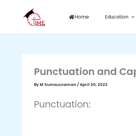
Skip
to
Home
Education
content
Punctuation and Cap
By
M Sumsuzzaman
/
April 30, 2022
Punctuation: