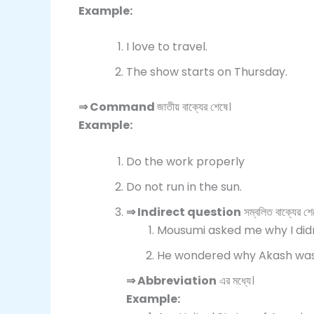
Example:
I love to travel.
The show starts on Thursday.
⇒
Command
জাতীয় বাক্যের শেষে।
Example:
Do the work properly
Do not run in the sun.
⇒
Indirect question
সম্বলিত বাক্যের শে
Mousumi asked me why I didn
He wondered why Akash was
⇒
Abbreviation
এর মধ্যে।
Example: