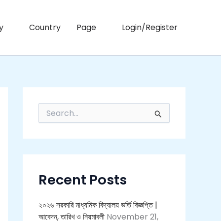
C
a
t
y
Country
Page
Login/Register
e
g
o
r
i
e
s
S
e
a
r
c
h
f
Recent Posts
o
r
:
২০২৬ সরকারি মাধ্যমিক বিদ্যালয় ভর্তি বিজ্ঞপ্তি |
আবেদন, তারিখ ও নিয়মাবলী
November 21,