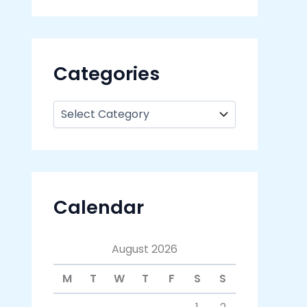
Categories
Calendar
August 2026
M
T
W
T
F
S
S