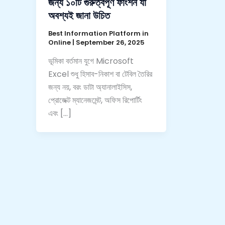
জন্য ১০টি গুরুত্বপূর্ণ ফাংশন যা
অবশ্যই জানা উচিত
Best Information Platform in
Online
|
September 26, 2025
ভূমিকা বর্তমান যুগে Microsoft
Excel শুধু হিসাব-নিকাশ বা টেবিল তৈরির
জন্য নয়, বরং ডাটা অ্যানালাইসিস,
প্রোজেক্ট ম্যানেজমেন্ট, অফিস রিপোর্টিং
এবং […]