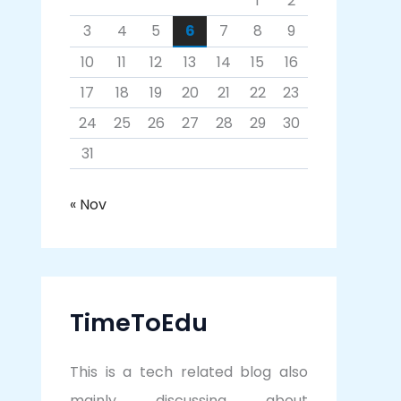
1
2
3
4
5
6
7
8
9
10
11
12
13
14
15
16
17
18
19
20
21
22
23
24
25
26
27
28
29
30
31
« Nov
TimeToEdu
This is a tech related blog also
mainly discussing about