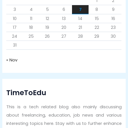
1
2
3
4
5
6
7
8
9
10
11
12
13
14
15
16
17
18
19
20
21
22
23
24
25
26
27
28
29
30
31
« Nov
TimeToEdu
This is a tech related blog also mainly discussing
about freelancing, education, job news and various
interesting topics here. Stay with us to further enhance