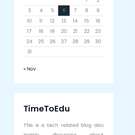
1
2
3
4
5
6
7
8
9
10
11
12
13
14
15
16
17
18
19
20
21
22
23
24
25
26
27
28
29
30
31
« Nov
TimeToEdu
This is a tech related blog also
mainly discussing about