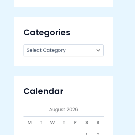
Categories
Calendar
August 2026
M
T
W
T
F
S
S