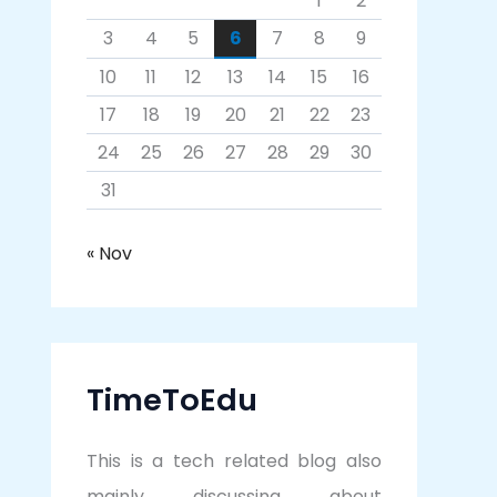
1
2
3
4
5
6
7
8
9
10
11
12
13
14
15
16
17
18
19
20
21
22
23
24
25
26
27
28
29
30
31
« Nov
TimeToEdu
This is a tech related blog also
mainly discussing about