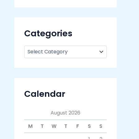
Categories
Calendar
August 2026
M
T
W
T
F
S
S