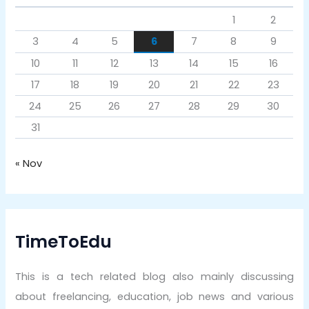
1
2
3
4
5
6
7
8
9
10
11
12
13
14
15
16
17
18
19
20
21
22
23
24
25
26
27
28
29
30
31
« Nov
TimeToEdu
This is a tech related blog also mainly discussing
about freelancing, education, job news and various