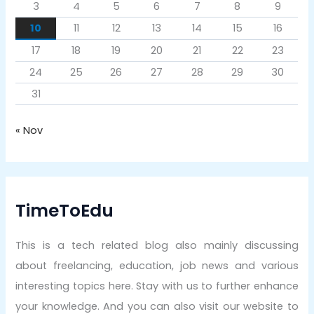
3
4
5
6
7
8
9
10
11
12
13
14
15
16
17
18
19
20
21
22
23
24
25
26
27
28
29
30
31
« Nov
TimeToEdu
This is a tech related blog also mainly discussing
about freelancing, education, job news and various
interesting topics here. Stay with us to further enhance
your knowledge. And you can also visit our website to