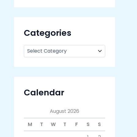
Categories
Calendar
August 2026
M
T
W
T
F
S
S