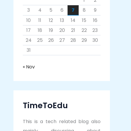
1
2
3
4
5
6
7
8
9
10
11
12
13
14
15
16
17
18
19
20
21
22
23
24
25
26
27
28
29
30
31
« Nov
TimeToEdu
This is a tech related blog also
mainly discussing about