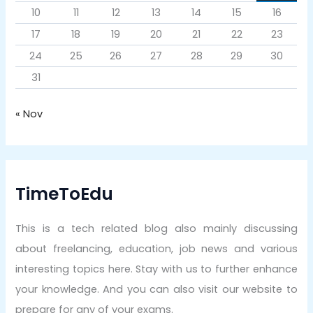
10
11
12
13
14
15
16
17
18
19
20
21
22
23
24
25
26
27
28
29
30
31
« Nov
TimeToEdu
This is a tech related blog also mainly discussing
about freelancing, education, job news and various
interesting topics here. Stay with us to further enhance
your knowledge. And you can also visit our website to
prepare for any of your exams.