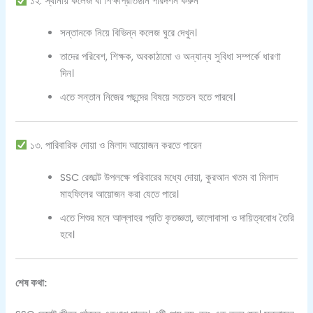
১২. স্থানীয় কলেজ বা শিক্ষাপ্রতিষ্ঠান পরিদর্শন করুন
সন্তানকে নিয়ে বিভিন্ন কলেজ ঘুরে দেখুন।
তাদের পরিবেশ, শিক্ষক, অবকাঠামো ও অন্যান্য সুবিধা সম্পর্কে ধারণা
দিন।
এতে সন্তান নিজের পছন্দের বিষয়ে সচেতন হতে পারবে।
১৩. পারিবারিক দোয়া ও মিলাদ আয়োজন করতে পারেন
SSC রেজাল্ট উপলক্ষে পরিবারের মধ্যে দোয়া, কুরআন খতম বা মিলাদ
মাহফিলের আয়োজন করা যেতে পারে।
এতে শিশুর মনে আল্লাহর প্রতি কৃতজ্ঞতা, ভালোবাসা ও দায়িত্ববোধ তৈরি
হবে।
শেষ কথা: