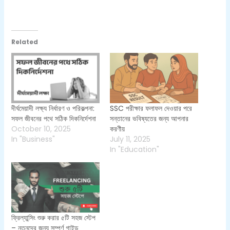
Related
দীর্ঘমেয়াদী লক্ষ্য নির্ধারণ ও পরিকল্পনা:
SSC পরীক্ষার ফলাফল দেওয়ার পরে
সফল জীবনের পথে সঠিক দিকনির্দেশনা
সন্তানের ভবিষ্যতের জন্য আপনার
October 10, 2025
করণীয়
In "Business"
July 11, 2025
In "Education"
ফ্রিল্যান্সিং শুরু করার ৫টি সহজ স্টেপ
– নতুনদের জন্য সম্পূর্ণ গাইড