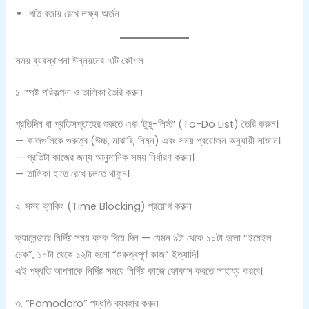
গতি বজায় রেখে লক্ষ্য অর্জন
সময় ব্যবস্থাপনা উন্নয়নের ৭টি কৌশল
১. স্পষ্ট পরিকল্পনা ও তালিকা তৈরি করুন
প্রতিদিন বা প্রতিসপ্তাহের শুরুতে এক ‘টুডু-লিস্ট’ (To-Do List) তৈরি করুন।
— কাজগুলিকে গুরুত্ব (উচ্চ, মাঝারি, নিম্ন) এবং সময় প্রয়োজন অনুযায়ী সাজান।
— প্রতিটা কাজের জন্য আনুমানিক সময় নির্ধারণ করুন।
— তালিকা হাতে রেখে চলতে থাকুন।
২. সময় ব্লকিং (Time Blocking) প্রয়োগ করুন
ক্যালেন্ডারে নির্দিষ্ট সময় ব্লক দিয়ে দিন — যেমন ৯টা থেকে ১০টা হলো “ইমেইল
চেক”, ১০টা থেকে ১২টা হলো “গুরুত্বপূর্ণ কাজ” ইত্যাদি।
এই পদ্ধতি আপনাকে নির্দিষ্ট সময়ে নির্দিষ্ট কাজে ফোকাস করতে সাহায্য করবে।
৩. “Pomodoro” পদ্ধতি ব্যবহার করুন