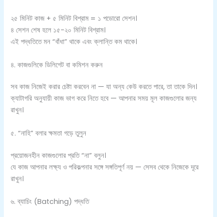
২৫ মিনিট কাজ + ৫ মিনিট বিশ্রাম = ১ পডোরো সেশন।
৪ সেশন শেষ হলে ১৫-২০ মিনিট বিশ্রাম।
এই পদ্ধতিতে মন “বাঁধা” থাকে এবং ক্লান্তি কম থাকে।
৪. কাজগুলিকে ডিলিগেট বা কমিশন করুন
সব কাজ নিজেই করার চেষ্টা করবেন না — যা অন্য কেউ করতে পারে, তা তাকে দিন।
ক্যাটাগরি অনুযায়ী কাজ ভাগ করে নিতে হবে — আপনার সময় মূল কাজগুলোর জন্য
রাখুন।
৫. “নাহি” বলার ক্ষমতা গড়ে তুলুন
প্রয়োজনহীন কাজগুলোর প্রতি “না” বলুন।
যে কাজ আপনার লক্ষ্য ও পরিকল্পনার সঙ্গে সঙ্গতিপূর্ণ নয় — সেসব থেকে নিজেকে দূরে
রাখুন।
৬. ব্যাচিং (Batching) পদ্ধতি