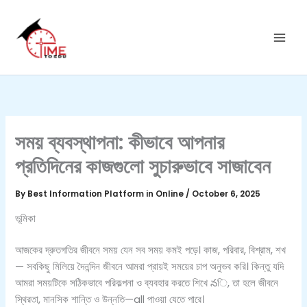
C
Skip
a
to
t
content
e
g
o
r
i
e
s
সময় ব্যবস্থাপনা: কীভাবে আপনার
প্রতিদিনের কাজগুলো সুচারুভাবে সাজাবেন
By
Best Information Platform in Online
/
October 6, 2025
ভূমিকা
আজকের দ্রুতগতির জীবনে সময় যেন সব সময় কমই পড়ে। কাজ, পরিবার, বিশ্রাম, শখ
— সবকিছু মিলিয়ে দৈনন্দিন জীবনে আমরা প্রায়ই সময়ের চাপ অনুভব করি। কিন্তু যদি
আমরা সময়টিকে সঠিকভাবে পরিকল্পনা ও ব্যবহার করতে শিখে నি, তা হলে জীবনে
স্থিরতা, মানসিক শান্তি ও উন্নতি—all পাওয়া যেতে পারে।