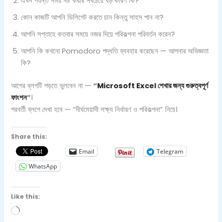
এখন পর্যন্ত সময় নষ্ট করার সবচেয়ে বড় কারণ কি?
কোন কাজটি আপনি ডিলিগেট করতে চান কিন্তু সাহস পান না?
আপনি সপ্তাহে কতবার সময়ে নজর দিয়ে পরিকল্পনা পরিবর্তন করেন?
আপনি কি কখনো Pomodoro পদ্ধতি ব্যবহার করেছেন — আপনার অভিজ্ঞতা
কি?
আগের ব্লগটি পড়তে ভুলবেন না —
“
Microsoft Excel শেখার জন্য গুরুত্বপূর্ণ
ফাংশন
”
।
পরবর্তী ব্লগে দেখা হবে — “দীর্ঘমেয়াদী লক্ষ্য নির্ধারণ ও পরিকল্পনা” নিয়ে।
Share this:
Email
Telegram
WhatsApp
Like this:
Loading…