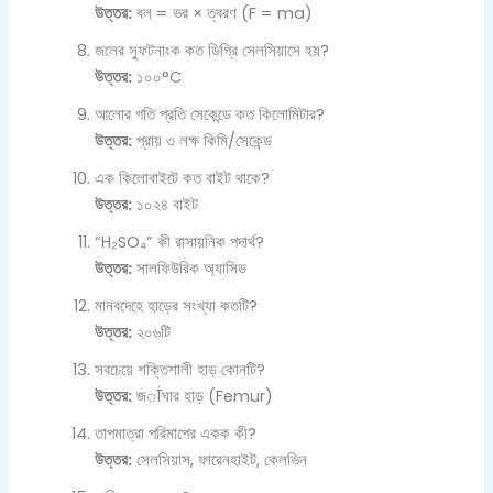
উত্তর:
বল = ভর × ত্বরণ (F = ma)
জলের স্ফুটনাংক কত ডিগ্রি সেলসিয়াসে হয়?
উত্তর:
১০০°C
আলোর গতি প্রতি সেকেন্ডে কত কিলোমিটার?
উত্তর:
প্রায় ৩ লক্ষ কিমি/সেকেন্ড
এক কিলোবাইটে কত বাইট থাকে?
উত্তর:
১০২৪ বাইট
“H₂SO₄” কী রাসায়নিক পদার্থ?
উত্তর:
সালফিউরিক অ্যাসিড
মানবদেহে হাড়ের সংখ্যা কতটি?
উত্তর:
২০৬টি
সবচেয়ে শক্তিশালী হাড় কোনটি?
উত্তর:
জांঘার হাড় (Femur)
তাপমাত্রা পরিমাপের একক কী?
উত্তর:
সেলসিয়াস, ফারেনহাইট, কেলভিন