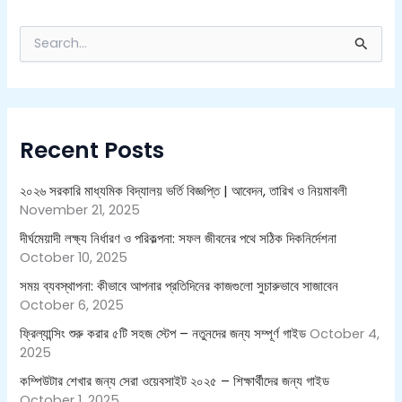
S
e
a
r
c
h
Recent Posts
f
o
r
২০২৬ সরকারি মাধ্যমিক বিদ্যালয় ভর্তি বিজ্ঞপ্তি | আবেদন, তারিখ ও নিয়মাবলী
:
November 21, 2025
দীর্ঘমেয়াদী লক্ষ্য নির্ধারণ ও পরিকল্পনা: সফল জীবনের পথে সঠিক দিকনির্দেশনা
October 10, 2025
সময় ব্যবস্থাপনা: কীভাবে আপনার প্রতিদিনের কাজগুলো সুচারুভাবে সাজাবেন
October 6, 2025
ফ্রিল্যান্সিং শুরু করার ৫টি সহজ স্টেপ – নতুনদের জন্য সম্পূর্ণ গাইড
October 4,
2025
কম্পিউটার শেখার জন্য সেরা ওয়েবসাইট ২০২৫ – শিক্ষার্থীদের জন্য গাইড
October 1, 2025