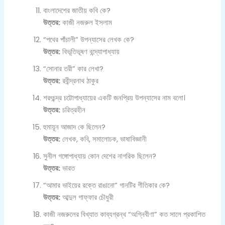
বাংলাদেশের জাতীয় কবি কে?
উত্তর:
কাজী নজরুল ইসলাম
“পথের পাঁচালী” উপন্যাসের লেখক কে?
উত্তর:
বিভূতিভূষণ বন্দ্যোপাধ্যায়
“সোনার তরী” কার লেখা?
উত্তর:
রবীন্দ্রনাথ ঠাকুর
শরৎচন্দ্র চট্টোপাধ্যায়ের একটি জনপ্রিয় উপন্যাসের নাম বলো।
উত্তর:
চরিত্রহীন
হুমায়ূন আজাদ কে ছিলেন?
উত্তর:
লেখক, কবি, সমালোচক, ভাষাবিজ্ঞানী
সুনীল গঙ্গোপাধ্যায় কোন দেশের নাগরিক ছিলেন?
উত্তর:
ভারত
“আমার ভাইয়ের রক্তে রাঙানো” গানটির গীতিকার কে?
উত্তর:
আব্দুল গাফ্ফার চৌধুরী
কাজী নজরুলের বিখ্যাত কাব্যগ্রন্থ “অগ্নিবীণা” কত সালে প্রকাশিত