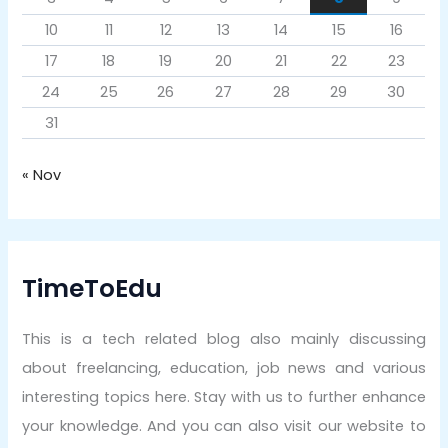
10
11
12
13
14
15
16
17
18
19
20
21
22
23
24
25
26
27
28
29
30
31
« Nov
TimeToEdu
This is a tech related blog also mainly discussing
about freelancing, education, job news and various
interesting topics here. Stay with us to further enhance
your knowledge. And you can also visit our website to