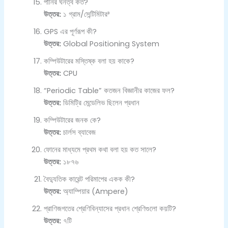
পানির ঘনত্ব কত?
উত্তর:
১ গ্রাম/সেন্টিমিটার³
GPS এর পূর্ণরূপ কী?
উত্তর:
Global Positioning System
কম্পিউটারের মস্তিষ্ক বলা হয় কাকে?
উত্তর:
CPU
“Periodic Table” কতজন বিজ্ঞানীর কাজের ফল?
উত্তর:
ডিমিট্রি মেন্ডেলিভ ছিলেন প্রধান
কম্পিউটারের জনক কে?
উত্তর:
চার্লস ব্যাবেজ
ফোনের মাধ্যমে প্রথম কথা বলা হয় কত সালে?
উত্তর:
১৮৭৬
বৈদ্যুতিক কারেন্ট পরিমাপের একক কী?
উত্তর:
অ্যাম্পিয়ার (Ampere)
প্রাণিজগতের শ্রেণিবিন্যাসের প্রধান শ্রেণিগুলো কয়টি?
উত্তর:
৭টি