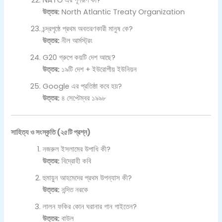
NATO এর পূর্ণরূপ কী?
উত্তর:
North Atlantic Treaty Organization
চন্দ্রপৃষ্ঠে প্রথম অবতরণকারী মানুষ কে?
উত্তর:
নীল আর্মস্ট্রং
G20 গ্রুপে কয়টি দেশ আছে?
উত্তর:
১৯টি দেশ + ইউরোপীয় ইউনিয়ন
Google এর প্রতিষ্ঠা কবে হয়?
উত্তর:
৪ সেপ্টেম্বর ১৯৯৮
সাহিত্য ও সংস্কৃতি (২৫টি প্রশ্ন)
নজরুল ইসলামের উপাধি কী?
উত্তর:
বিদ্রোহী কবি
হুমায়ুন আহমেদের প্রথম উপন্যাস কী?
উত্তর:
নন্দিত নরকে
লালন ফকির কোন ঘরানার গান গাইতেন?
উত্তর:
বাউল