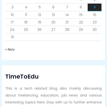
3
4
5
6
7
8
9
10
11
12
13
14
15
16
17
18
19
20
21
22
23
24
25
26
27
28
29
30
31
« Nov
TimeToEdu
This is a tech related blog also mainly discussing
about freelancing, education, job news and various
interesting topics here. Stay with us to further enhance