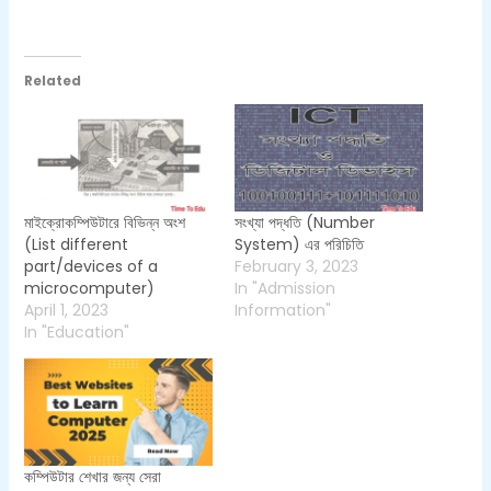
Related
মাইক্রোকম্পিউটারে বিভিন্ন অংশ
সংখ্যা পদ্ধতি (Number
(List different
System) এর পরিচিতি
part/devices of a
February 3, 2023
microcomputer)
In "Admission
April 1, 2023
Information"
In "Education"
কম্পিউটার শেখার জন্য সেরা