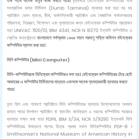
এক সাথে অনেক মানুষ কাজ করতে পারে।
বৃহদাকার মেইনফ্রেম কম্পিউটারের সঙ্গে
সহস্রাধিক ডাম্ব টার্মিনাল (Dumb Tarminal) ব্যবহার করা হয়। বড় বড়
প্রতিষ্ঠান যেমন ব্যাংক, বীমা, অর্থলগ্নিকারী প্রতিষ্ঠান এবং বৈজ্ঞানিক কর্মতৎপরতার
পরিচালনা, নিয়ন্ত্রণ, বিশ্লেষণ এবং মূল্যায়নের জন্য মেইনফ্রেম কম্পিউটার প্রয়োজন
হয়। UNIVAC 1100/01, IBM 4341, NCR N 8370 ইত্যাদি কম্পিউটার এ
শ্রেণির অন্তর্ভুক্ত।
বাংলাদেশে সর্বপ্রথম ১৯৬৫ সালে পরমাণু শক্তি কমিশন মইনফ্রেম
কম্পিউটার স্থাপন করা হয়।
মিনি কম্পিউটার (
Mini Computer)
মিনি-কম্পিউটারকে মিনিফ্রেম কম্পিউটারও বলা হয়। মেইনফ্রেম কম্পিউটারের টেয়ে ছোট
আকারের এ কম্পিউটর টার্মিনালের মাধ্যমে একসঙ্গে অনেক ব্যবহারকারী ব্যবহার করতে
পারে।
বৃহৎ শিল্প এবং গবেষণা প্রতিষ্ঠানে মিনি কম্পিউটারের ব্যবহার উল্লেখযোগ্য অবদান
রাখতে পারে। উৎপাদন প্রতিষ্ঠান বা ব্যাংকিং কার্যক্রমে এ ধরনের কম্পিউটার সচরাচর
ব্যবহার লক্ষ্য করা যায়। PDPII, IBM S/34, NCR S/9290 ইত্যঅদি মিনি
কম্পিউটারের উদাহরণ। পাশের চিত্রে প্রথম সফল মিনিকম্পিউটার PDP-8 ।
Smithsonian’s National Museum of American History in