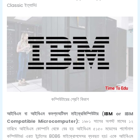
Classic ইত্যাদি।
কম্পিউটারের শ্রেণি বিভাগ
আইবিএম বা আইবিএম কমপ্যঅটিবল মাইক্রেকিম্পিউটার
(
IBM
or IBM
Compatible Microcomputer):
১৯৮১ সালের অগস্ট মাসের ১২
তারিখে আইবিএম কোম্পানি থেকে বের হয় আইবিএম ৫১৫০ মডেলের পার্সোনাল
কম্পিউটার। এরত ইন্টেলের 8086 মাইক্রোপসেসর ব্যবহৃত হয়। একে আইবিএম