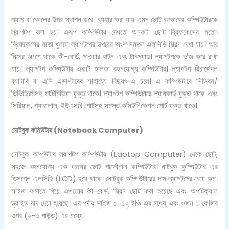
ল্যাপ বা কোলের উপর স্থাপন করে ব্যহার করা যায় এমন ছোট আকারের কম্পিউটারকে
ল্যাপটপ বলা হয়। এরূপ কম্পিউটার দেখতে অনকটা ছোট ব্রিফকেসের মতো।
ব্রিফকেসের মতো খুললে ল্যাপটপের উপরের অংশ সমতল এলসিডি স্ক্রিণ দেখা যায়। আর
নিচের অংশে থাকে কী-বোর্ড, পাওয়ার বাটন এবং টাচপ্যাড। ল্যাপটপকে ভাঁজ করে রাখা
যায়। ল্যাপটপ কম্পিউটার একটি হালকা বহনযোগ্য কম্পিউটার। ল্যাপটপ রিচার্জেবল
ব্যাটারি বা এসি এডাপ্টারের সাহায্যে বিদ্যুৎ-এ চলে। এ কম্পিউটারে সিডিরম/
ডিভিডিরমসহ মাল্টিমিডিয়া যুক্ত থাকে। ল্যাপটপ কম্পিউটারে ল্যানকার্ড যুক্ত থাকে এবং
সিরিয়াল, প্যারালাল, ইউএসবি পোর্টসহ সমস্ত কমিউনিকেশন পোর্ট যক্ত থাকে।
নোটবুক কমিউটার (
Notebook Computer)
নোটবুক কম্পউটার ল্যাপটপ কম্পিউটার (Laptop Computer) থেকে ছোট,
সহজে বহনযোগ্য এক ধরনের ছোট পার্সোনাল কম্পিউটার। নাটবুক কুম্পিউটার এর
ডিসপ্লে এলসিডি (LCD) হয়ে থাকে। নোটবুক কম্পিউটারের দাম ল্যাপটপের চেয়ে কম।
সাইজ কমাতে গিয়ে এগুলোর কী-বোর্ড, স্ক্রিন ছোট করা হয়েছে এবং অপটিক্যাল
ড্রাইভ বাদ দেয়া হয়েছে। এর পর্দার সাইজ ৫-১২ ইঞ্চি এর মধ্যে এবং ওজন ১ কেজির
ওপর (২-৩ পাউন্ড) এর মধ্যে।