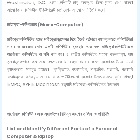
Washington, D.C. থেকে মেশিনটি চালু অবস্থায় ডিসপ্লেসহ দেখা যাচ্ছে।
আমেরিকার ডিজিটাল ইকিইপমেন্ট কর্পোরেশন এ মেশিনটি তৈরি করে।
মাইক্রো-কম্পিউটার
(Micro-Computer)
মাইক্রোকম্পিউটার হচ্ছে মাইক্রোপ্রসেসর দিয়ে তৈরি বর্তমানে বহুলব্যবহৃত কম্পিউটার।
সাধারণত একজন লোক একটি কম্পিউটার ব্যবহার করে বলে মাইক্রোকম্পিউটারকে
পার্সোনাল কম্পিউটার বা পসি বলা হয়।
এ জাতীয় কম্পিউটার সহজে বহনযোগ্য, দাম
তুলনামূলকভাবে কম এবং রক্ষণাবেক্ষণও সহজ হওয়ার ফলে ব্যবহারকারীদের মাঝে
ব্যাপকভাবে সমাদৃত হয়েছে। ব্যক্তিগত, ব্যবসায়িক, দাপ্তরিক, সরকারি, সর্বোপরি
বিনোদমূলক কর্মকান্ডে এ ধরনের কম্পিউটারগুলো ব্যবহার উত্তরোত্তর বৃদ্ধি পাচ্ছে।
IBMPC, APPLE Macintosh ইত্যাদি মাইক্রো-কম্পিউটারের উদাহরণ।
পার্সোনাল কম্পিউটার এবং ল্যাপটপের বিভিন্ন অংশের তালিকা ও পরিচিতি
List and Identify Different Parts of a Personal
Computer & laptop